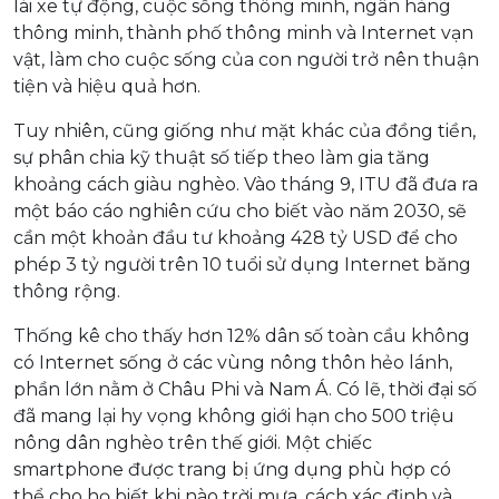
lái xe tự động, cuộc sống thông minh, ngân hàng
thông minh, thành phố thông minh và Internet vạn
vật, làm cho cuộc sống của con người trở nên thuận
tiện và hiệu quả hơn.
Tuy nhiên, cũng giống như mặt khác của đồng tiền,
sự phân chia kỹ thuật số tiếp theo làm gia tăng
khoảng cách giàu nghèo. Vào tháng 9, ITU đã đưa ra
một báo cáo nghiên cứu cho biết vào năm 2030, sẽ
cần một khoản đầu tư khoảng 428 tỷ USD để cho
phép 3 tỷ người trên 10 tuổi sử dụng Internet băng
thông rộng.
Thống kê cho thấy hơn 12% dân số toàn cầu không
có Internet sống ở các vùng nông thôn hẻo lánh,
phần lớn nằm ở Châu Phi và Nam Á. Có lẽ, thời đại số
đã mang lại hy vọng không giới hạn cho 500 triệu
nông dân nghèo trên thế giới. Một chiếc
smartphone được trang bị ứng dụng phù hợp có
thể cho họ biết khi nào trời mưa, cách xác định và