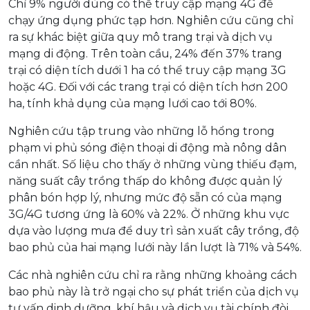
Chỉ 9% người dùng có thể truy cập mạng 4G để
chạy ứng dụng phức tạp hơn. Nghiên cứu cũng chỉ
ra sự khác biệt giữa quy mô trang trại và dịch vụ
mạng di động. Trên toàn cầu, 24% đến 37% trang
trại có diện tích dưới 1 ha có thể truy cập mạng 3G
hoặc 4G. Đối với các trang trại có diện tích hơn 200
ha, tính khả dụng của mạng lưới cao tới 80%.
Nghiên cứu tập trung vào những lỗ hổng trong
phạm vi phủ sóng điện thoại di động mà nông dân
cần nhất. Số liệu cho thấy ở những vùng thiếu đạm,
năng suất cây trồng thấp do không được quản lý
phân bón hợp lý, nhưng mức độ sẵn có của mạng
3G/4G tương ứng là 60% và 22%. Ở những khu vực
dựa vào lượng mưa để duy trì sản xuất cây trồng, độ
bao phủ của hai mạng lưới này lần lượt là 71% và 54%.
Các nhà nghiên cứu chỉ ra rằng những khoảng cách
bao phủ này là trở ngại cho sự phát triển của dịch vụ
tư vấn dinh dưỡng, khí hậu và dịch vụ tài chính đòi