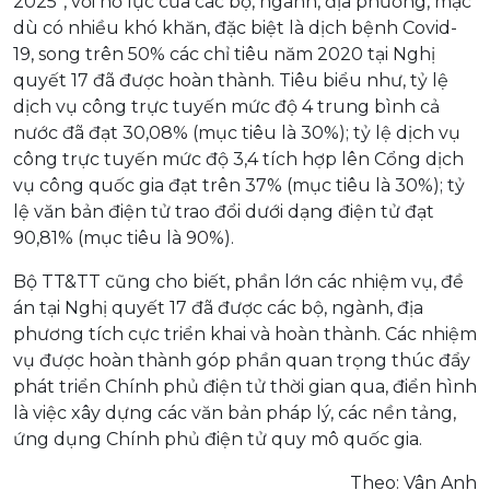
2025”, với nỗ lực của các bộ, ngành, địa phương, mặc
dù có nhiều khó khăn, đặc biệt là dịch bệnh Covid-
19, song trên 50% các chỉ tiêu năm 2020 tại Nghị
quyết 17 đã được hoàn thành. Tiêu biểu như, tỷ lệ
dịch vụ công trực tuyến mức độ 4 trung bình cả
nước đã đạt 30,08% (mục tiêu là 30%); tỷ lệ dịch vụ
công trực tuyến mức độ 3,4 tích hợp lên Cổng dịch
vụ công quốc gia đạt trên 37% (mục tiêu là 30%); tỷ
lệ văn bản điện tử trao đổi dưới dạng điện tử đạt
90,81% (mục tiêu là 90%).
Bộ TT&TT cũng cho biết, phần lớn các nhiệm vụ, đề
án tại Nghị quyết 17 đã được các bộ, ngành, địa
phương tích cực triển khai và hoàn thành. Các nhiệm
vụ được hoàn thành góp phần quan trọng thúc đẩy
phát triển Chính phủ điện tử thời gian qua, điển hình
là việc xây dựng các văn bản pháp lý, các nền tảng,
ứng dụng Chính phủ điện tử quy mô quốc gia.
Theo: Vân Anh