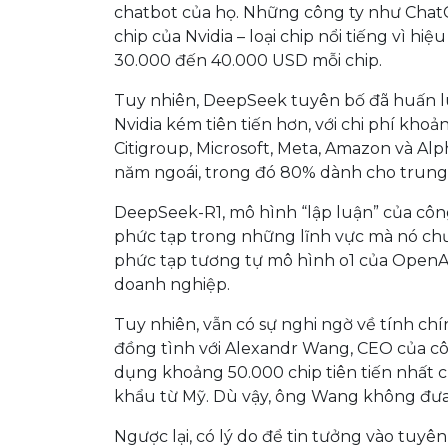
chatbot của họ. Những công ty như ChatG
chip của Nvidia – loại chip nổi tiếng vì hi
30.000 đến 40.000 USD mỗi chip.
Tuy nhiên, DeepSeek tuyên bố đã huấn lu
Nvidia kém tiên tiến hơn, với chi phí kho
Citigroup, Microsoft, Meta, Amazon và Al
năm ngoái, trong đó 80% dành cho trung 
DeepSeek-R1, mô hình “lập luận” của công
phức tạp trong những lĩnh vực mà nó chư
phức tạp tương tự mô hình o1 của OpenAI
doanh nghiệp.
Tuy nhiên, vẫn có sự nghi ngờ về tính ch
đồng tình với Alexandr Wang, CEO của cô
dụng khoảng 50.000 chip tiên tiến nhất 
khẩu từ Mỹ. Dù vậy, ông Wang không đưa
Ngược lại, có lý do để tin tưởng vào tuy