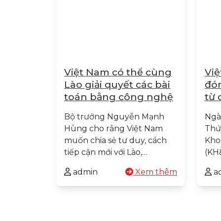
Việt Nam có thể cùng
Việ
Lào giải quyết các bài
đón
toán bằng công nghệ
từ 
ng
Bộ trưởng Nguyễn Mạnh
Ngày
Hùng cho rằng Việt Nam
Thứ
muốn chia sẻ tư duy, cách
Kho
tiếp cận mới với Lào,…
(KH
admin
Xem thêm
a