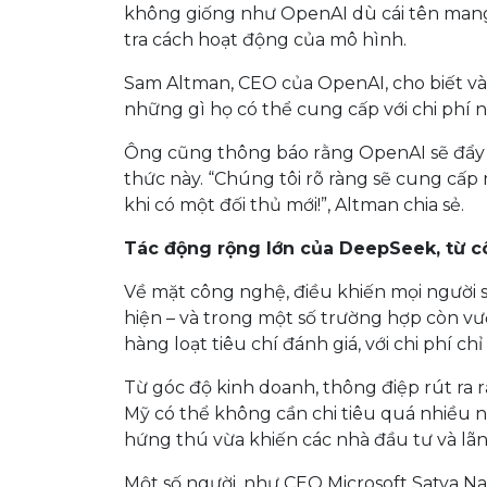
không giống như OpenAI dù cái tên mang 
tra cách hoạt động của mô hình.
Sam Altman, CEO của OpenAI, cho biết vào
những gì họ có thể cung cấp với chi phí n
Ông cũng thông báo rằng OpenAI sẽ đẩy 
thức này. “Chúng tôi rõ ràng sẽ cung cấ
khi có một đối thủ mới!”, Altman chia sẻ.
Tác động rộng lớn của DeepSeek, từ c
Về mặt công nghệ, điều khiến mọi người 
hiện – và trong một số trường hợp còn vư
hàng loạt tiêu chí đánh giá, với chi phí c
Từ góc độ kinh doanh, thông điệp rút ra 
Mỹ có thể không cần chi tiêu quá nhiều n
hứng thú vừa khiến các nhà đầu tư và lãn
Một số người, như CEO Microsoft Satya N