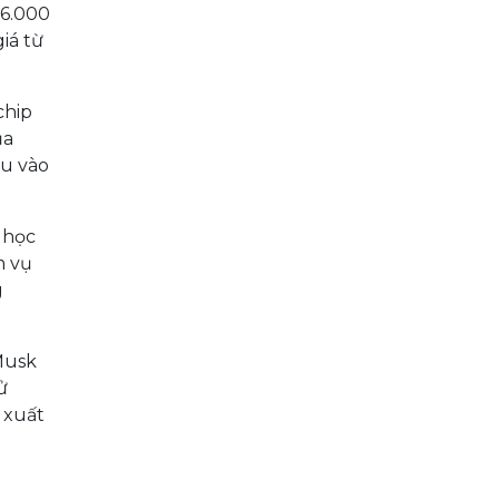
16.000
giá từ
chip
ủa
ệu vào
 học
m vụ
g
Musk
ử
 xuất