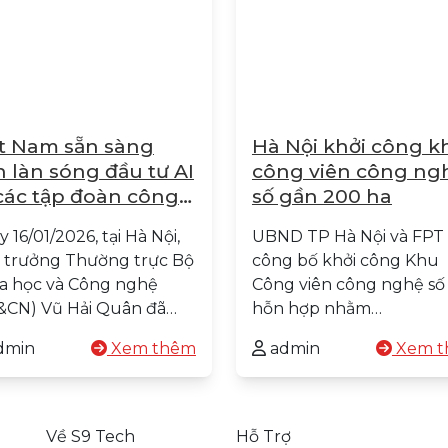
t Nam sẵn sàng
Hà Nội khởi công k
 làn sóng đầu tư AI
công viên công ng
các tập đoàn công
số gần 200 ha
hệ Hoa Kỳ
 16/01/2026, tại Hà Nội,
UBND TP Hà Nội và FPT
 trưởng Thường trực Bộ
công bố khởi công Khu
a học và Công nghệ
Công viên công nghệ số
&CN) Vũ Hải Quân đã…
hỗn hợp nhằm…
dmin
Xem thêm
admin
Xem t
Về S9 Tech
Hỗ Trợ