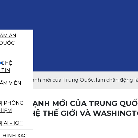
ẨM AN
 QUỐC
G
ấn
NGHỆ
 TIN
 AI hùng mạnh mới của Trung Quốc, làm chấn động là
ẨM VIỄN
 HÙNG MẠNH MỚI CỦA TRUNG QUỐ
BỊ PHÒNG
HIỆM
ÔNG NGHỆ THẾ GIỚI VÀ WASHING
Ị AI – IOT
 CHÍNH XÁC