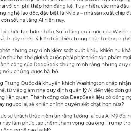
hai với chi phí thấp hơn đáng kể. Tuy nhiên, các nhà đầu 
ng nghệ lao dốc, đặc biệt là Nvidia – nhà sản xuất chip 
 cơn sốt hạ tầng AI hiện nay.
 lại phức tạp hơn nhiều. Sự lo lắng quá mức của Washi
ch gây nhiều ý kiến trái chiều trong ngành công nghệ
 ghét những quy định kiểm soát xuất khẩu khiến họ kh
ớn thứ hai thế giới và buộc phải phát triển sản phẩm mớ
thành công của DeepSeek chứng minh rằng những quy 
ng nếu chúng được bãi bỏ.
hống Trung Quốc đã khuyến khích Washington chấp nhậ
ệ, từ việc giảm nhẹ quy định quản lý AI đến việc đơn gi
ng liên quan. Thành công của DeepSeek liệu có đồng n
ay ngược lại, sẽ khiến chính quyền siết chặt hơn nữa?
sự thách thức niềm tin rằng tương lai của AI Mỹ đòi h
ều này làm phức tạp thêm tham vọng của ông Trump tr
 công nghệ cao tại Mỹ.