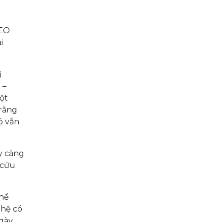
CEO
i
ị
 –
ột
 rằng
ó vẫn
y càng
 cứu
thể
ghệ có
ngày