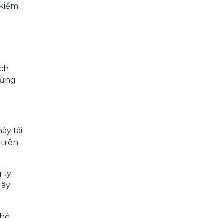
 kiểm
ách
hứng
ày tái
 trên
 ty
gây
ghệ