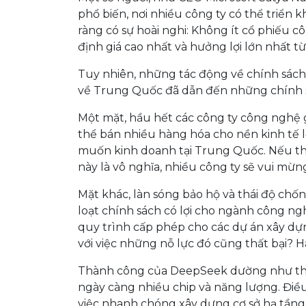
phổ biến, nơi nhiều công ty có thể triển k
ràng có sự hoài nghi: Không ít cổ phiếu cô
định giá cao nhất và hưởng lợi lớn nhất từ
Tuy nhiên, những tác động về chính sách
về Trung Quốc đã dẫn đến những chính sá
Một mặt, hầu hết các công ty công nghệ
thể bán nhiều hàng hóa cho nền kinh tế l
muốn kinh doanh tại Trung Quốc. Nếu 
này là vô nghĩa, nhiều công ty sẽ vui mừ
Mặt khác, làn sóng bảo hộ và thái độ c
loạt chính sách có lợi cho ngành công ngh
quy trình cấp phép cho các dự án xây dự
với việc những nỗ lực đó cũng thất bại? H
Thành công của DeepSeek dường như thực 
ngày càng nhiều chip và năng lượng. Đi
việc nhanh chóng xây dựng cơ sở hạ tầng