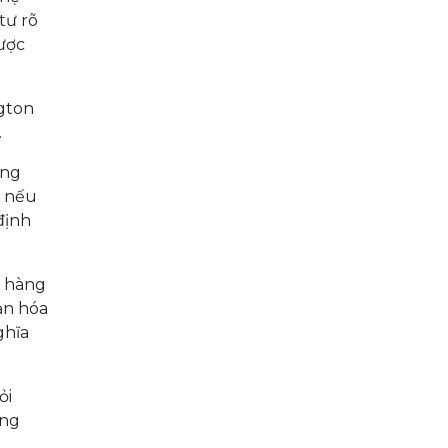
tư rõ
được
ngton
.
ông
i nếu
định
n hàng
ản hóa
ghĩa
ỏi
ong