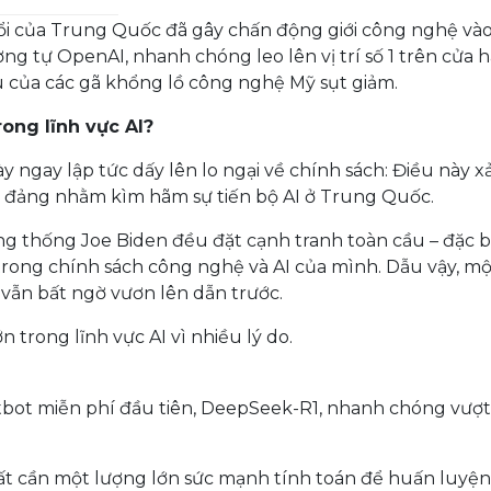
tuổi của Trung Quốc đã gây chấn động giới công nghệ vào
ơng tự OpenAI, nhanh chóng leo lên vị trí số 1 trên cửa 
u của các gã khổng lồ công nghệ Mỹ sụt giảm.
ong lĩnh vực AI?
 ngay lập tức dấy lên lo ngại về chính sách: Điều này xả
ai đảng nhằm kìm hãm sự tiến bộ AI ở Trung Quốc.
thống Joe Biden đều đặt cạnh tranh toàn cầu – đặc bi
trong chính sách công nghệ và AI của mình. Dẫu vậy, mộ
vẫn bất ngờ vươn lên dẫn trước.
trong lĩnh vực AI vì nhiều lý do.
tbot miễn phí đầu tiên, DeepSeek-R1, nhanh chóng vượ
ất cần một lượng lớn sức mạnh tính toán để huấn luyện