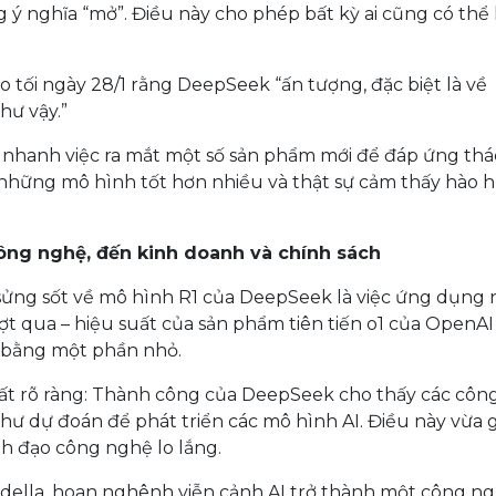
ý nghĩa “mở”. Điều này cho phép bất kỳ ai cũng có thể
 tối ngày 28/1 rằng DeepSeek “ấn tượng, đặc biệt là về
hư vậy.”
nhanh việc ra mắt một số sản phẩm mới để đáp ứng th
p những mô hình tốt hơn nhiều và thật sự cảm thấy hào 
ông nghệ, đến kinh doanh và chính sách
sửng sốt về mô hình R1 của DeepSeek là việc ứng dụng n
ợt qua – hiệu suất của sản phẩm tiên tiến o1 của OpenAI
hỉ bằng một phần nhỏ.
rất rõ ràng: Thành công của DeepSeek cho thấy các công
hư dự đoán để phát triển các mô hình AI. Điều này vừa 
h đạo công nghệ lo lắng.
adella, hoan nghênh viễn cảnh AI trở thành một công n