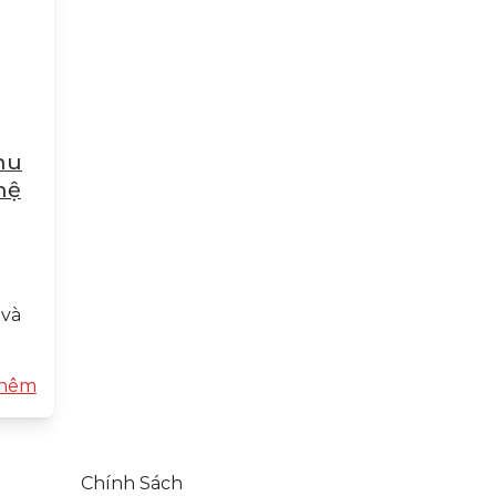
hu
hệ
 và
hêm
Chính Sách