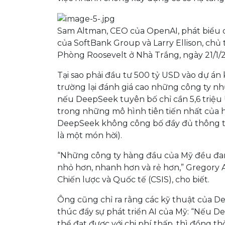
Sam Altman, CEO của OpenAI, phát biểu 
của SoftBank Group và Larry Ellison, chủ 
Phòng Roosevelt ở Nhà Trắng, ngày 21/1/2
Tại sao phải đầu tư 500 tỷ USD vào dự án 
trường lại đánh giá cao những công ty như 
nếu DeepSeek tuyên bố chỉ cần 5,6 triệu
trong những mô hình tiên tiến nhất của h
DeepSeek không công bố đầy đủ thông tin
là một món hời).
“Những công ty hàng đầu của Mỹ đều đan
nhỏ hơn, nhanh hơn và rẻ hơn,” Gregory 
Chiến lược và Quốc tế (CSIS), cho biết.
Ông cũng chỉ ra rằng các kỹ thuật của De
thúc đẩy sự phát triển AI của Mỹ: “Nếu 
thể đạt được với chi phí thấp, thì đồng t