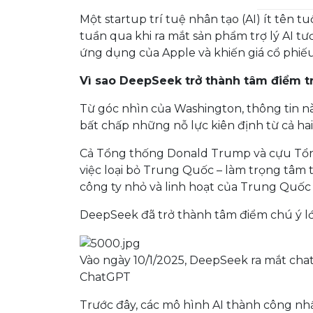
Một startup trí tuệ nhân tạo (AI) ít tên 
tuần qua khi ra mắt sản phẩm trợ lý AI tư
ứng dụng của Apple và khiến giá cổ phiế
Vì sao DeepSeek trở thành tâm điểm tr
Từ góc nhìn của Washington, thông tin này
bất chấp những nỗ lực kiên định từ cả h
Cả Tổng thống Donald Trump và cựu Tổng 
việc loại bỏ Trung Quốc – làm trọng tâm 
công ty nhỏ và linh hoạt của Trung Quốc 
DeepSeek đã trở thành tâm điểm chú ý lớn 
Vào ngày 10/1/2025, DeepSeek ra mắt cha
ChatGPT
Trước đây, các mô hình AI thành công nh