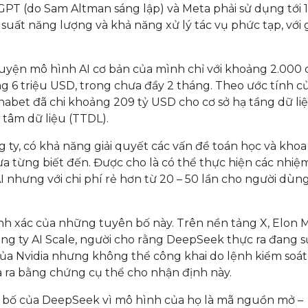
PT (do Sam Altman sáng lập) và Meta phải sử dụng tới 
ệu suất năng lượng và khả năng xử lý tác vụ phức tạp, với 
yện mô hình AI cơ bản của mình chỉ với khoảng 2.000 
ảng 6 triệu USD, trong chưa đầy 2 tháng. Theo ước tính c
phabet đã chi khoảng 209 tỷ USD cho cơ sở hạ tầng dữ li
tâm dữ liệu (TTDL).
 ty, có khả năng giải quyết các vấn đề toán học và khoa
a từng biết đến. Được cho là có thể thực hiện các nhiệ
 nhưng với chi phí rẻ hơn từ 20 – 50 lần cho người dùn
ính xác của những tuyên bố này. Trên nền tảng X, Elon 
ng ty AI Scale, người cho rằng DeepSeek thực ra đang s
của Nvidia nhưng không thể công khai do lệnh kiểm soát
 ra bằng chứng cụ thể cho nhận định này.
ên bố của DeepSeek vì mô hình của họ là mã nguồn mở –