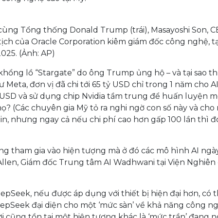
cùng Tổng thống Donald Trump (trái), Masayoshi Son, 
tịch của Oracle Corporation kiêm giám đốc công nghệ, tạ
025. (Ảnh: AP)
khổng lồ “Stargate” do ông Trump ủng hộ – và tại sao th
Meta, đơn vị đã chi tới 65 tỷ USD chỉ trong 1 năm cho AI
 USD và sử dụng chip Nvidia tầm trung để huấn luyện m
ọ? (Các chuyên gia Mỹ tỏ ra nghi ngờ con số này và cho
, nhưng ngay cả nếu chi phí cao hơn gấp 100 lần thì đ
g tham gia vào hiện tượng mà ở đó các mô hình AI ngà
Allen, Giám đốc Trung tâm AI Wadhwani tại Viện Nghiên
epSeek, nếu được áp dụng với thiết bị hiện đại hơn, có 
DeepSeek đại diện cho một ‘mức sàn’ về khả năng công n
hời cũng tồn tại một hiện tượng khác là ‘mức trần’ đang 