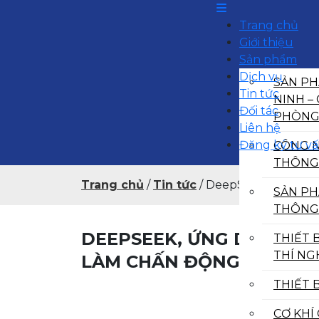
Trang chủ
Giới thiệu
Sản phẩm
Dịch vụ
SẢN PH
Tin tức
NINH –
Đối tác
PHÒN
Liên hệ
Đăng ký tư v
CÔNG 
THÔNG
Trang chủ
/
Tin tức
/
DeepSeek, ứng dụng
SẢN PH
THÔNG
DEEPSEEK, ỨNG DỤNG AI
THIẾT 
THÍ NG
LÀM CHẤN ĐỘNG LÀNG C
THIẾT B
CƠ KHÍ