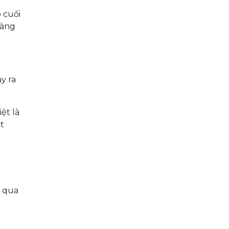
 cuối
hàng
y ra
ệt là
t
t qua