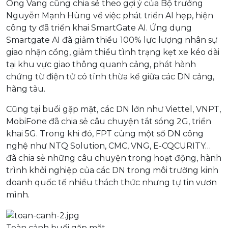
Ông Vang cũng chia sẻ theo gợi ý của Bộ trưởng
Nguyễn Mạnh Hùng về việc phát triển AI hẹp, hiện
công ty đã triển khai SmartGate AI. Ứng dụng
Smartgate AI đã giảm thiểu 100% lực lượng nhân sự
giao nhận cổng, giảm thiểu tình trạng kẹt xe kéo dài
tại khu vực giao thông quanh cảng, phát hành
chứng từ điện tử có tính thừa kế giữa các DN cảng,
hãng tàu.
Cũng tại buổi gặp mặt, các DN lớn như Viettel, VNPT,
MobiFone đã chia sẻ câu chuyện tắt sóng 2G, triển
khai 5G. Trong khi đó, FPT cùng một số DN công
nghệ như NTQ Solution, CMC, VNG, E-CQCURITY…
đã chia sẻ những câu chuyện trong hoạt động, hành
trình khởi nghiệp của các DN trong môi trường kinh
doanh quốc tế nhiều thách thức nhưng tự tin vươn
mình.
Toàn cảnh buổi gặp mặt.