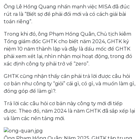
Ông Lê Hồng Quang nhấn mạnh việc MISA đã đúc
rút ra là “Biết sợ để phải đổi mới và có cách giải bài
toán riêng”.
Trong khi đó, ông Phạm Hồng Quân, Chủ tịch kiêm
Tổng giám đốc GHTK cho biết năm 2024, GHTK kỷ
niệm 10 năm thành lập và đây là dấu mốc để GHTK
phải xem xét lại, nhìn nhận mọi hoạt động, trong đó
xác định công ty phải trở về “zero”.
GHTK cũng nhận thấy cần phải trả lời được câu hỏi
cơ bản như công ty “giỏi” cái gì, có gì, và muốn làm gì,
đóng góp để làm gì?.
Trả lời các câu hỏi cơ bản này công ty mới đi tiếp
được. Theo đó, năm 2024 là năm GHTK đã sắp xếp lại
và làm các nền tảng mới.
Ông Phạm Hồng Quân: Năm 2025, GHTK tập trung