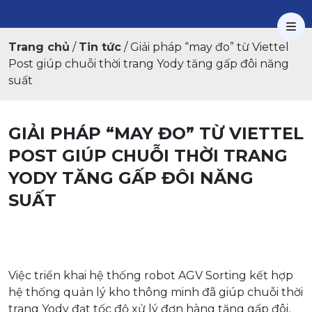
Trang chủ
/
Tin tức
/
Giải pháp “may đo” từ Viettel
Post giúp chuỗi thời trang Yody tăng gấp đôi năng
suất
GIẢI PHÁP “MAY ĐO” TỪ VIETTEL
POST GIÚP CHUỖI THỜI TRANG
YODY TĂNG GẤP ĐÔI NĂNG
SUẤT
Việc triển khai hệ thống robot AGV Sorting kết hợp
hệ thống quản lý kho thông minh đã giúp chuỗi thời
trang Yody đạt tốc độ xử lý đơn hàng tăng gấp đôi,