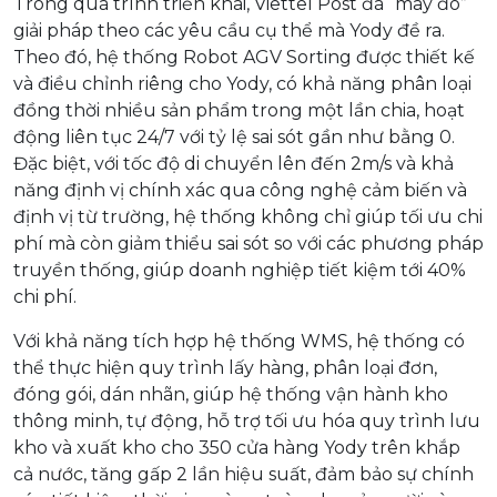
Trong quá trình triển khai, Viettel Post đã “may đo”
giải pháp theo các yêu cầu cụ thể mà Yody đề ra.
Theo đó, hệ thống Robot AGV Sorting được thiết kế
và điều chỉnh riêng cho Yody, có khả năng phân loại
đồng thời nhiều sản phẩm trong một lần chia, hoạt
động liên tục 24/7 với tỷ lệ sai sót gần như bằng 0.
Đặc biệt, với tốc độ di chuyển lên đến 2m/s và khả
năng định vị chính xác qua công nghệ cảm biến và
định vị từ trường, hệ thống không chỉ giúp tối ưu chi
phí mà còn giảm thiểu sai sót so với các phương pháp
truyền thống, giúp doanh nghiệp tiết kiệm tới 40%
chi phí.
Với khả năng tích hợp hệ thống WMS, hệ thống có
thể thực hiện quy trình lấy hàng, phân loại đơn,
đóng gói, dán nhãn, giúp hệ thống vận hành kho
thông minh, tự động, hỗ trợ tối ưu hóa quy trình lưu
kho và xuất kho cho 350 cửa hàng Yody trên khắp
cả nước, tăng gấp 2 lần hiệu suất, đảm bảo sự chính