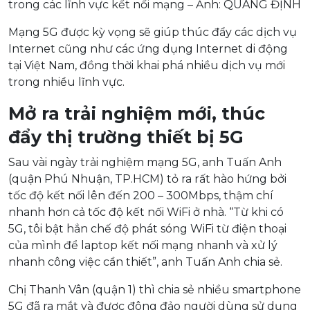
trong các lĩnh vực kết nối mạng – Ảnh: QUANG ĐỊNH
Mạng 5G được kỳ vọng sẽ giúp thúc đẩy các dịch vụ
Internet cũng như các ứng dụng Internet di động
tại Việt Nam, đồng thời khai phá nhiều dịch vụ mới
trong nhiều lĩnh vực.
Mở ra trải nghiệm mới, thúc
đẩy thị trường thiết bị 5G
Sau vài ngày trải nghiệm mạng 5G, anh Tuấn Anh
(quận Phú Nhuận, TP.HCM) tỏ ra rất hào hứng bởi
tốc độ kết nối lên đến 200 – 300Mbps, thậm chí
nhanh hơn cả tốc độ kết nối WiFi ở nhà. “Từ khi có
5G, tôi bật hẳn chế độ phát sóng WiFi từ điện thoại
của mình để laptop kết nối mạng nhanh và xử lý
nhanh công việc cần thiết”, anh Tuấn Anh chia sẻ.
Chị Thanh Vân (quận 1) thì chia sẻ nhiều smartphone
5G đã ra mắt và được đông đảo người dùng sử dụng