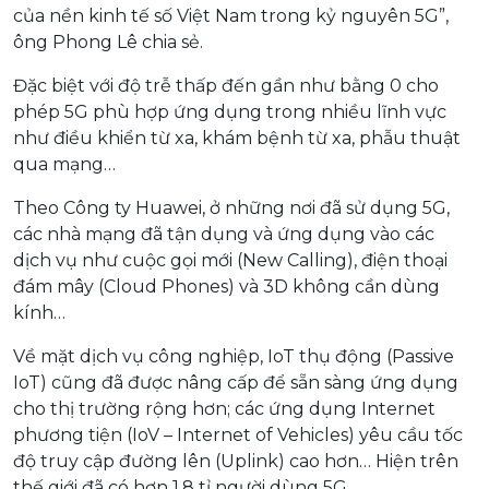
của nền kinh tế số Việt Nam trong kỷ nguyên 5G”,
ông Phong Lê chia sẻ.
Đặc biệt với độ trễ thấp đến gần như bằng 0 cho
phép 5G phù hợp ứng dụng trong nhiều lĩnh vực
như điều khiển từ xa, khám bệnh từ xa, phẫu thuật
qua mạng…
Theo Công ty Huawei, ở những nơi đã sử dụng 5G,
các nhà mạng đã tận dụng và ứng dụng vào các
dịch vụ như cuộc gọi mới (New Calling), điện thoại
đám mây (Cloud Phones) và 3D không cần dùng
kính…
Về mặt dịch vụ công nghiệp, IoT thụ động (Passive
IoT) cũng đã được nâng cấp để sẵn sàng ứng dụng
cho thị trường rộng hơn; các ứng dụng Internet
phương tiện (IoV – Internet of Vehicles) yêu cầu tốc
độ truy cập đường lên (Uplink) cao hơn… Hiện trên
thế giới đã có hơn 1,8 tỉ người dùng 5G.