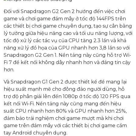
Đối với Snapdragon G2 Gen 2 hướng đến việc chơi
game và chơi game đám mây ở tốc độ 144FPS trên
các thiết bị chơi game chuyên dụng, tạo sự cân bằng
lý tưởng giữa hiệu năng cao và tối ưu năng lượng, với
tốc độ xử lý các tác vụ của CPU tăng 2.3 lần và khả
năng xử lý đồ họa của GPU nhanh hơn 3,8 lần so với
Snapdragon G2 Gen 1. Nền tảng này cũng hỗ trợ Wi-
Fi 7 để kết nối không dây nhanh hơn và đáng tin cậy
hơn.
Và Snapdragon G1 Gen 2 được thiết kế để mang lại
hiệu suất mạnh mẽ cho đông đảo người dùng, hỗ
trợ độ phân giải lên đến 1080p ở tốc độ 120 FPS qua
kết nối Wi-Fi. Nền tảng này cũng mang đến hiệu
suất CPU nhanh hơn 80% và GPU nhanh hơn 25%,
đảm bảo trải nghiệm chơi game mượt mà khi chơi
game trên đám mây với các thiết bị chơi game cầm
tay Android chuyên dụng.