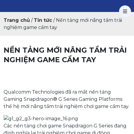
Trang chủ
/
Tin tức
/
Nền tảng mới nâng tầm trải
nghiệm game cầm tay
NỀN TẢNG MỚI NÂNG TẦM TRẢI
NGHIỆM GAME CẦM TAY
Qualcomm Technologies đã ra mắt nền tảng
Gaming Snapdragon® G Series Gaming Platforms
thế hệ mới nâng tầm trải nghiệm chơi game cầm tay.
Các nền tảng chơi game Snapdragon G Series đang
định nghĩa lại trải nghiệm chơi game di động.