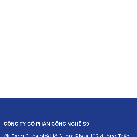
Hà Nội khởi công khu công viên công
nghệ số gần 200 ha
UBND TP Hà Nội và FPT công bố khởi công Khu
Công viên công nghệ số và hỗn hợp nhằm…
admin
Xem thêm
CÔNG TY CỔ PHẦN CÔNG NGHỆ S9
Tầng 6, tòa nhà Hồ Gươm Plaza, 102 đường Trần