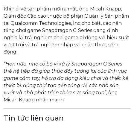
Khi nói về sản phẩm mới ra mắt, ông Micah Knapp,
Giám đốc Cấp cao thuộc bộ phận Quản lý Sản phẩm
tại Qualcomm Technologies, Inc.cho biết, các nền
tảng chơi game Snapdragon G Series đang định
nghĩa lại trải nghiệm chơi game di động với hiệu suất
vượt trội và trải nghiệm nhập vai chân thực, sống
động.
“Hơn nữa, nhờ có bộ vi xử lý Snapdragon G Series
thế hệ tiếp đã giúp thúc đẩy tương lai của lĩnh vực
game cầm tay, hỗ trợ đa dạng kiểu chơi và thiết kế
thiết bị, đồng thời tạo nền tảng để các nhà sản
xuất và nhà phát triển thỏa sức sáng tạo”,
ông
Micah Knapp nhấn mạnh.
Tin tức liên quan