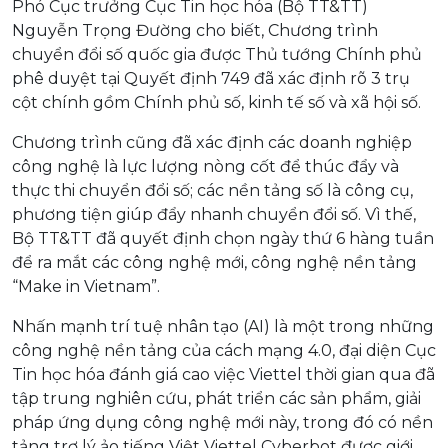
Phó Cục trưởng Cục Tin học hóa (Bộ TT&TT)
Nguyễn Trọng Đường cho biết, Chương trình
chuyển đổi số quốc gia được Thủ tướng Chính phủ
phê duyệt tại Quyết định 749 đã xác định rõ 3 trụ
cột chính gồm Chính phủ số, kinh tế số và xã hội số.
Chương trình cũng đã xác định các doanh nghiệp
công nghệ là lực lượng nòng cốt để thúc đẩy và
thực thi chuyển đổi số; các nền tảng số là công cụ,
phương tiện giúp đẩy nhanh chuyển đổi số. Vì thế,
Bộ TT&TT đã quyết định chọn ngày thứ 6 hàng tuần
để ra mắt các công nghệ mới, công nghệ nền tảng
“Make in Vietnam”.
Nhấn mạnh trí tuệ nhân tạo (AI) là một trong những
công nghệ nền tảng của cách mạng 4.0, đại diện Cục
Tin học hóa đánh giá cao việc Viettel thời gian qua đã
tập trung nghiên cứu, phát triển các sản phẩm, giải
pháp ứng dụng công nghệ mới này, trong đó có nền
tảng trợ lý ảo tiếng Việt Viettel Cyberbot được giới