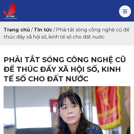
Trang chủ
/
Tin tức
/
Phải tắt sóng công nghệ cũ để
thúc đẩy xã hội số, kinh tế số cho đất nước
PHẢI TẮT SÓNG CÔNG NGHỆ CŨ
ĐỂ THÚC ĐẨY XÃ HỘI SỐ, KINH
TẾ SỐ CHO ĐẤT NƯỚC