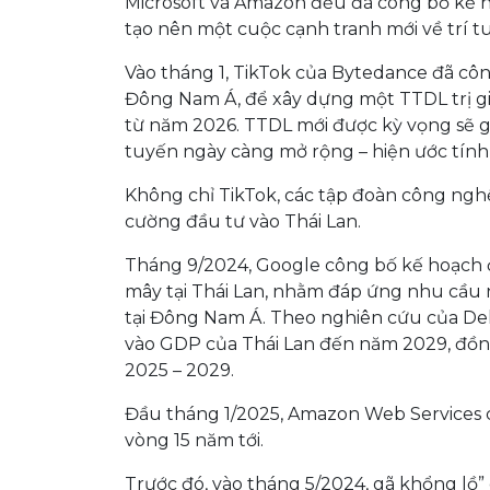
Microsoft và Amazon đều đã công bố kế 
tạo nên một cuộc cạnh tranh mới về trí tu
Vào tháng 1, TikTok của Bytedance đã công
Đông Nam Á, để xây dựng một TTDL trị giá 
từ năm 2026. TTDL mới được kỳ vọng sẽ g
tuyến ngày càng mở rộng – hiện ước tính 
Không chỉ TikTok, các tập đoàn công ng
cường đầu tư vào Thái Lan.
Tháng 9/2024, Google công bố kế hoạch 
mây tại Thái Lan, nhằm đáp ứng nhu cầu
tại Đông Nam Á. Theo nghiên cứu của Del
vào GDP của Thái Lan đến năm 2029, đồng 
2025 – 2029.
Đầu tháng 1/2025, Amazon Web Services c
vòng 15 năm tới.
Trước đó, vào tháng 5/2024, gã khổng lồ