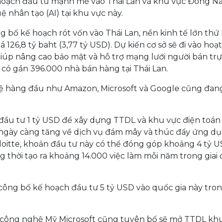
hoạch đầu tư mạnh mẽ vào Thái Lan và khu vực Đông N
ệ nhân tạo (AI) tại khu vực này.
 bố kế hoạch rót vốn vào Thái Lan, nền kinh tế lớn thứ 
126,8 tỷ baht (3,77 tỷ USD). Dự kiến cơ sở sẽ đi vào hoạ
iúp nâng cao bảo mật và hỗ trợ mạng lưới người bán tr
có gần 396.000 nhà bán hàng tại Thái Lan.
hệ hàng đầu như Amazon, Microsoft và Google cũng đan
đầu tư 1 tỷ USD để xây dựng TTDL và khu vực điện toá
 ngày càng tăng về dịch vụ đám mây và thúc đẩy ứng dụ
oitte, khoản đầu tư này có thể đóng góp khoảng 4 tỷ 
thời tạo ra khoảng 14.000 việc làm mỗi năm trong giai
ông bố kế hoạch đầu tư 5 tỷ USD vào quốc gia này tro
” công nghệ Mỹ Microsoft cũng tuyên bố sẽ mở TTDL kh