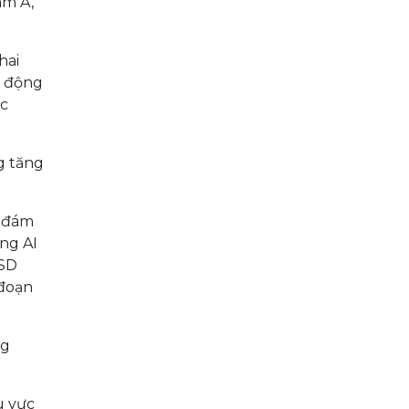
am Á,
hai
t động
ực
g tăng
n đám
ng AI
USD
 đoạn
ng
u vực