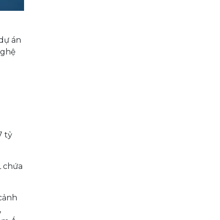
 dự án
nghệ
a
7 tỷ
.
L chứa
 cảnh
,