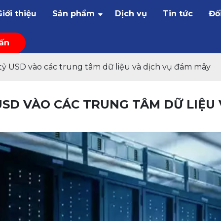
Giới thiệu
Sản phẩm
Dịch vụ
Tin tức
Đố
vấn
 tỷ USD vào các trung tâm dữ liệu và dịch vụ đám mây
 USD VÀO CÁC TRUNG TÂM DỮ LIỆU