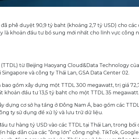
) đã phê duyệt 90,9 tỷ baht (khoảng 2,7 tỷ USD) cho các
ây là khoản đầu tư bổ sung mới nhất cho lĩnh vực công 
u (TTDL) từ Beijing Haoyang Cloud&Data Technology củ
i Singapore và công ty Thái Lan, GSA Data Center 02.
n bao gồm xây dựng một TTDL 300 megawatt, trị giá 72,
uất khoản đầu tư 13,5 tỷ baht cho một TTDL 35 megawatt
xây dựng cơ sở hạ tầng ở Đông Nam Á, bao gồm các TTD
ng ty sử dụng để xử lý và lưu trữ dữ liệu.
u tư hàng tỷ USD vào các TTDL tại Thái Lan, trong bối
n hấp dẫn của các “ông lớn” công nghệ. TikTok, Google