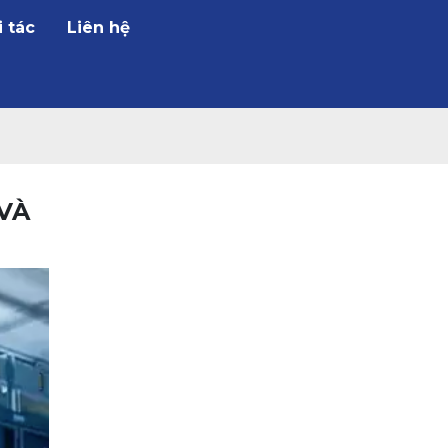
i tác
Liên hệ
 VÀ