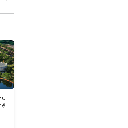
hu
hệ