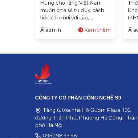
Hùng cho rằng Việt Nam
Thứ
muốn chia sẻ tư duy, cách
Kho
tiếp cận mới với Lào,…
(KH
admin
Xem thêm
a
CÔNG TY CỔ PHẦN CÔNG NGHỆ S9
Tầng 6, tòa nhà Hồ Gươm Plaza, 102
đường Trần Phú, Phường Hà Đông, Thàn
phố Hà Nội
0962.98.93.98