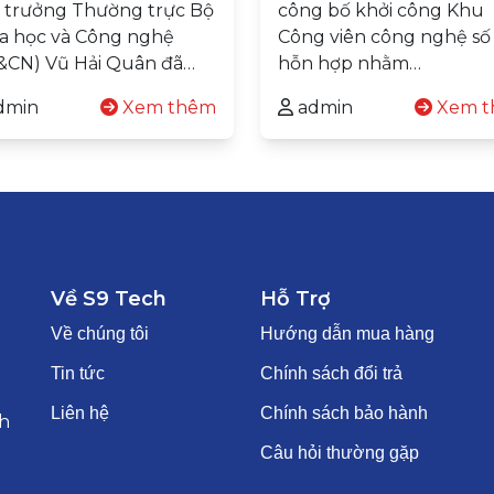
 trưởng Thường trực Bộ
công bố khởi công Khu
a học và Công nghệ
Công viên công nghệ số
&CN) Vũ Hải Quân đã…
hỗn hợp nhằm…
dmin
Xem thêm
admin
Xem t
Về S9 Tech
Hỗ Trợ
Về chúng tôi
Hướng dẫn mua hàng
Tin tức
Chính sách đổi trả
Liên hệ
Chính sách bảo hành
h
Câu hỏi thường gặp