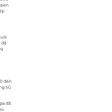
Open
iếp
cuối
e đã
và
00 đến
ạng 5G
gia đã
hủ