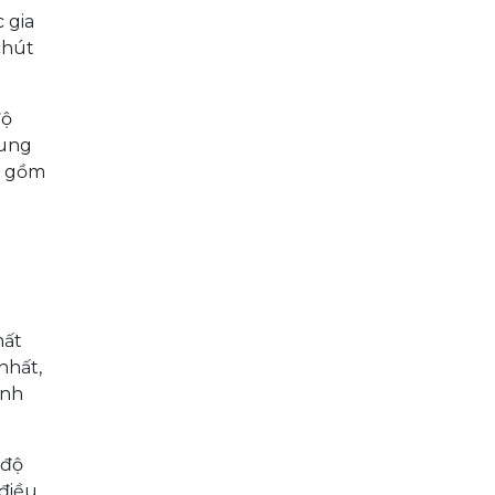
 gia
chút
độ
rung
o gồm
hất
nhất,
ình
 độ
 điều