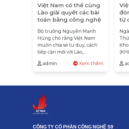
Việt Nam có thể cùng
Việ
Lào giải quyết các bài
đón
toán bằng công nghệ
từ 
ng
Bộ trưởng Nguyễn Mạnh
Ngày
Hùng cho rằng Việt Nam
Thứ
muốn chia sẻ tư duy, cách
Kho
tiếp cận mới với Lào,…
(KH
admin
Xem thêm
a
CÔNG TY CỔ PHẦN CÔNG NGHỆ S9