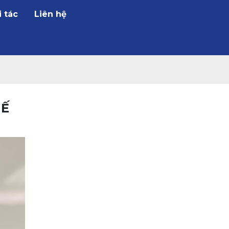
i tác
Liên hệ
HẾ