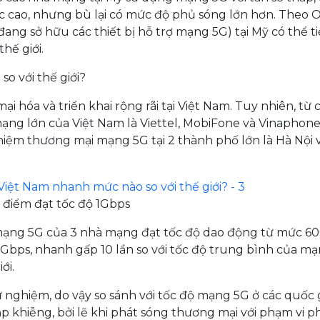
c cao, nhưng bù lại có mức độ phủ sóng lớn hơn. Theo 
ang sở hữu các thiết bị hỗ trợ mạng 5G) tại Mỹ có thể t
hế giới.
o với thế giới?
 hóa và triển khai rộng rãi tại Việt Nam. Tuy nhiên, từ 
mạng lớn của Việt Nam là Viettel, MobiFone và Vinaphon
iệm thương mại mạng 5G tại 2 thành phố lớn là Hà Nội 
 điểm đạt tốc độ 1Gbps
mạng 5G của 3 nhà mạng đạt tốc độ dao động từ mức 6
1Gbps, nhanh gấp 10 lần so với tốc độ trung bình của m
ới.
ử nghiệm, do vậy so sánh với tốc độ mạng 5G ở các quốc 
p khiễng, bởi lẽ khi phát sóng thương mại với phạm vi p