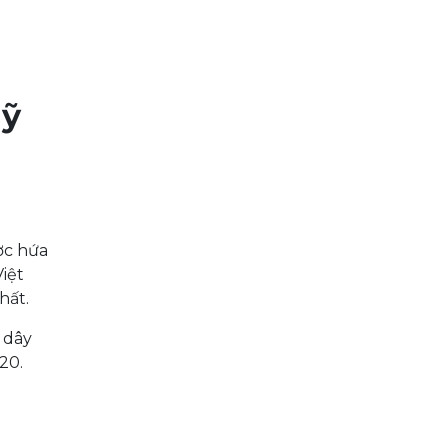
Mỹ
ợc hứa
iệt
hất.
 dây
20.