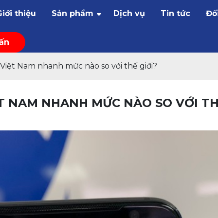
Giới thiệu
Sản phẩm
Dịch vụ
Tin tức
Đố
vấn
Việt Nam nhanh mức nào so với thế giới?
ỆT NAM NHANH MỨC NÀO SO VỚI T