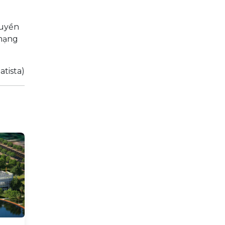
quyền
 mạng
atista)