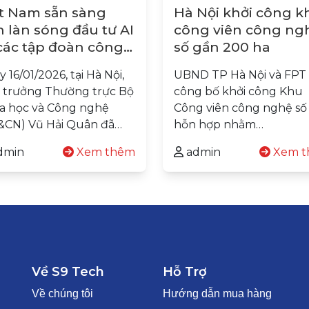
t Nam sẵn sàng
Hà Nội khởi công k
 làn sóng đầu tư AI
công viên công ng
các tập đoàn công
số gần 200 ha
hệ Hoa Kỳ
 16/01/2026, tại Hà Nội,
UBND TP Hà Nội và FPT
 trưởng Thường trực Bộ
công bố khởi công Khu
a học và Công nghệ
Công viên công nghệ số
&CN) Vũ Hải Quân đã…
hỗn hợp nhằm…
dmin
Xem thêm
admin
Xem t
Về S9 Tech
Hỗ Trợ
Về chúng tôi
Hướng dẫn mua hàng