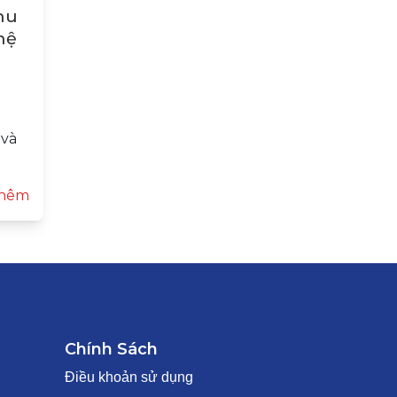
hu
hệ
 và
hêm
Chính Sách
Điều khoản sử dụng