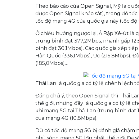
Theo báo cáo của Open Signal, Mỹ là quốc
được Open Signal khảo sát), trong đó tố
tốc độ mạng 4G của quốc gia này (tốc độ
Ở chiều hướng ngược lại, Ả Rập Xê-út là q
trung bình đạt 377,2Mbps, nhanh gấp 12,5
bình đạt 30,1Mbps). Các quốc gia xếp ti
Hàn Quốc (336,1Mbps), Úc (215,8Mbps), Đà
(185,0Mbps)…
Thái Lan là quốc gia có tỷ lệ chênh lệch 
Đáng chú ý, theo Open Signal thì Thái L
thế giới, nhưng đây là quốc gia có tỷ lệ
khi mạng 5G tại Thái Lan (trung bình đạt 
của mạng 4G (10,8Mbps).
Dù có tốc độ mạng 5G bị đánh giá chậm nh
phủ sóng mạng 5G lớn nhất thế giới. Đa s