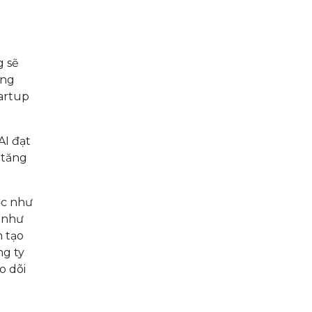
g sẽ
ống
tartup
AI đạt
 tăng
ớc như
h như
 tạo
ng ty
o dõi