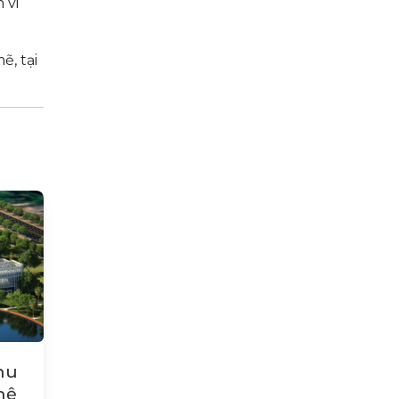
 vi
, tại
hu
hệ