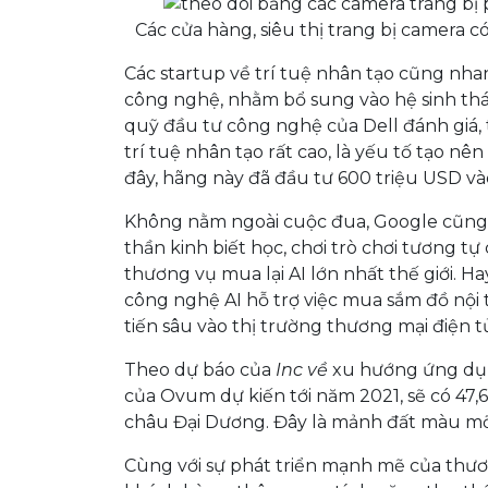
Các cửa hàng, siêu thị trang bị camera 
Các startup về trí tuệ nhân tạo cũng nh
công nghệ, nhằm bổ sung vào hệ sinh thái
quỹ đầu tư công nghệ của Dell đánh giá, 
trí tuệ nhân tạo rất cao, là yếu tố tạo n
đây, hãng này đã đầu tư 600 triệu USD và
Không nằm ngoài cuộc đua, Google cũng 
thần kinh biết học, chơi trò chơi tương t
thương vụ mua lại AI lớn nhất thế giới. H
công nghệ AI hỗ trợ việc mua sắm đồ nội 
tiến sâu vào thị trường thương mại điện tử
Theo dự báo của
Inc về
xu hướng ứng dụng
của Ovum dự kiến tới năm 2021, sẽ có 47,6
châu Đại Dương. Đây là mảnh đất màu mỡ 
Cùng với sự phát triển mạnh mẽ của thươ