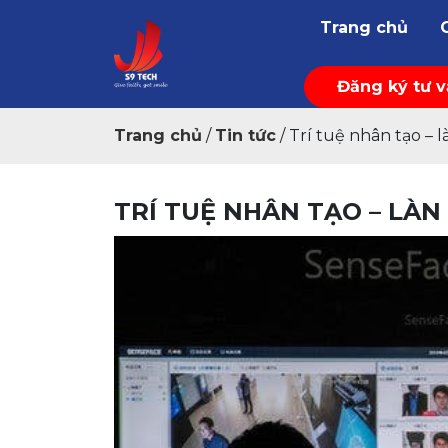
Trang chủ
Đăng ký tư 
Trang chủ
/
Tin tức
/
Trí tuệ nhân tạo – l
TRÍ TUỆ NHÂN TẠO – LÀN