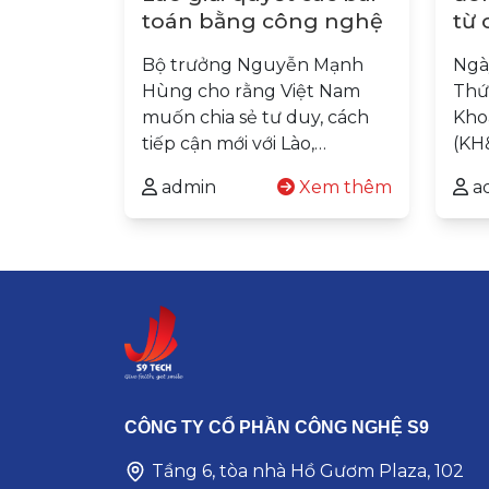
toán bằng công nghệ
từ 
ng
Bộ trưởng Nguyễn Mạnh
Ngày
Hùng cho rằng Việt Nam
Thứ
muốn chia sẻ tư duy, cách
Kho
tiếp cận mới với Lào,…
(KH
admin
Xem thêm
a
CÔNG TY CỔ PHẦN CÔNG NGHỆ S9
Tầng 6, tòa nhà Hồ Gươm Plaza, 102