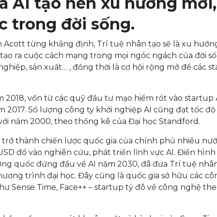
 AI tạo nên xu hướng mới,
c trong đời sống.
 Acott từng khẳng định, Trí tuệ nhân tạo sẽ là xu hướn
AI tạo ra cuộc cách mạng trong mọi ngóc ngách của đời s
ghiệp, sản xuất… , đồng thời là cơ hội rộng mở để các s
m 2018, vốn từ các quỹ đầu tư mạo hiểm rót vào startup 
m 2017. Số lượng công ty khởi nghiệp AI cũng đạt tốc độ
với năm 2000, theo thống kê của Đại học Standford.
o trở thành chiến lược quốc gia của chính phủ nhiều nư
SD đổ vào nghiên cứu, phát triển lĩnh vực AI. Điển hìn
ờng quốc đứng đầu về AI năm 2030, đã đưa Trí tuệ nhân
hương trình đại học. Đây cũng là quốc gia sở hữu các cô
 như Sense Time, Face++ – startup tỷ đô về công nghệ the