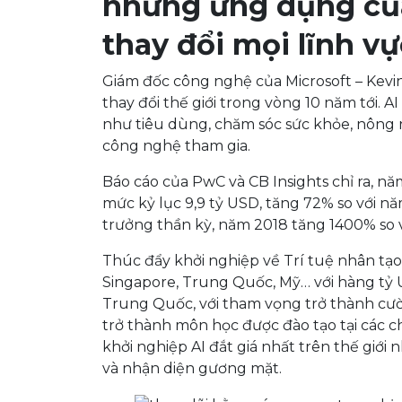
những ứng dụng của
thay đổi mọi lĩnh vự
Giám đốc công nghệ của Microsoft – Kevin
thay đổi thế giới trong vòng 10 năm tới. 
như tiêu dùng, chăm sóc sức khỏe, nông n
công nghệ tham gia.
Báo cáo của PwC và CB Insights chỉ ra, nă
mức kỷ lục 9,9 tỷ USD, tăng 72% so với nă
trưởng thần kỳ, năm 2018 tăng 1400% so 
Thúc đẩy khởi nghiệp về Trí tuệ nhân tạ
Singapore, Trung Quốc, Mỹ… với hàng tỷ U
Trung Quốc, với tham vọng trở thành cư
trở thành môn học được đào tạo tại các c
khởi nghiệp AI đắt giá nhất trên thế giới
và nhận diện gương mặt.