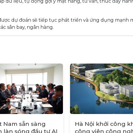
 dữ liệu, tự động gợi ý mặt hàng, tư vấn, thúc đẩy hành
ược dự đoán sẽ tiếp tục phát triển và ứng dụng mạnh mẽ
 các sân bay, ngân hàng.
t Nam sẵn sàng
Hà Nội khởi công k
 làn sóng đầu tư AI
công viên công ng