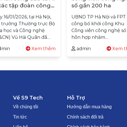
các tập đoàn công
số gần 200 ha
hệ Hoa Kỳ
 16/01/2026, tại Hà Nội,
UBND TP Hà Nội và FPT
 trưởng Thường trực Bộ
công bố khởi công Khu
a học và Công nghệ
Công viên công nghệ số
&CN) Vũ Hải Quân đã…
hỗn hợp nhằm…
dmin
Xem thêm
admin
Xem t
Về S9 Tech
Hỗ Trợ
Về chúng tôi
Hướng dẫn mua hàng
Tin tức
Chính sách đổi trả