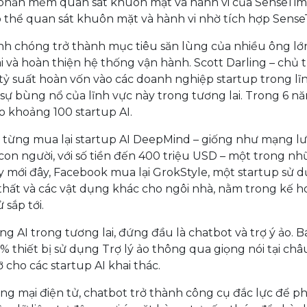
có thể quan sát khuôn mặt và hành vi nhờ tích hợp Sense
anh chóng trở thành mục tiêu săn lùng của nhiều ông lớ
 và hoàn thiện hệ thống vận hành. Scott Darling – chủ t
tỷ suất hoàn vốn vào các doanh nghiệp startup trong lĩ
ên sự bùng nổ của lĩnh vực này trong tương lai. Trong 6 
o khoảng 100 startup AI.
từng mua lại startup AI DeepMind – giống như mạng lư
ự con người, với số tiền đến 400 triệu USD – một trong n
ay mới đây, Facebook mua lại GrokStyle, một startup sử 
thất và các vật dụng khác cho ngôi nhà, nằm trong kế 
 sắp tới.
 AI trong tương lai, đứng đầu là chatbot và trợ ý ảo. B
% thiết bị sử dụng Trợ lý ảo thông qua giọng nói tại châ
cho các startup AI khai thác.
ng mại điện tử, chatbot trở thành công cụ đắc lực để p