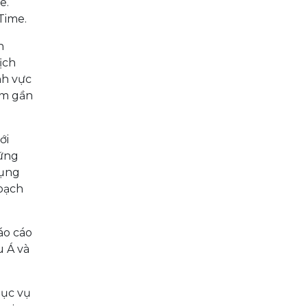
Time.
n
ịch
nh vực
năm gần
ới
hững
dụng
hoạch
áo cáo
u Á và
hục vụ