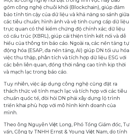
Một số công nghệ nổi bật trong lĩnh vực này bao
gồm công nghệ chuỗi khối (Blockchain), giúp đảm
bảo tính tin cậy của dữ liệu và khả năng so sánh giữa
các tiêu chuẩn; hình ảnh và vệ tinh cung cấp dữ liệu
trực quan có thể kiểm chứng độ chính xác; dữ liệu
có cấu trúc (XBRL), giúp cải thiện tính kết nối và dễ
hiểu của thông tin báo cáo. Ngoài ra, các nền tảng tự
động hóa (ESAP, đa nền tảng, AI) giúp DN tối ưu hóa
việc thu thập, phân tích và tích hợp dữ liệu ESG với
các bên liên quan, đồng thời nâng cao tính kịp thời
và mạch lạc trong báo cáo.
Tuy nhiên, việc áp dụng công nghệ cũng đặt ra
thách thức về tính mạch lạc và tích hợp với các tiêu
chuẩn quốc tế, đòi hỏi DN phải xây dựng lộ trình
triển khai phù hợp với mô hình kinh doanh của
mình.
Theo ông Nguyễn Việt Long, Phó Tổng Giám đốc, Tư
vấn, Công ty TNHH Ernst & Young Việt Nam, do tính