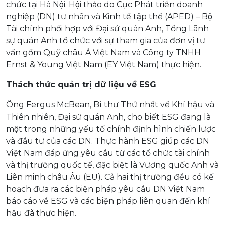
chức tại Hà Nội. Hội thảo do Cục Phát triển doanh
nghiệp (DN) tư nhân và Kinh tế tập thể (APED) – Bộ
Tài chính phối hợp với Đại sứ quán Anh, Tổng Lãnh
sự quán Anh tổ chức với sự tham gia của đơn vị tư
vấn gồm Quỹ châu Á Việt Nam và Công ty TNHH
Ernst & Young Việt Nam (EY Việt Nam) thực hiện.
Thách thức quản trị dữ liệu về ESG
Ông Fergus McBean, Bí thư Thứ nhất về Khí hậu và
Thiên nhiên, Đại sứ quán Anh, cho biết ESG đang là
một trong những yếu tố chính định hình chiến lược
và đầu tư của các DN. Thực hành ESG giúp các DN
Việt Nam đáp ứng yêu cầu từ các tổ chức tài chính
và thị trường quốc tế, đặc biệt là Vương quốc Anh và
Liên minh châu Âu (EU). Cả hai thị trường đều có kế
hoạch đưa ra các biện pháp yêu cầu DN Việt Nam
báo cáo về ESG và các biện pháp liên quan đến khí
hậu đã thực hiện.