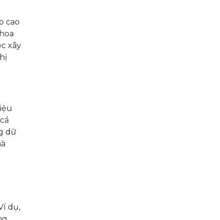
p cao
Khoa
ệc xây
hị
liệu
 cá
g dữ
hà
í dụ,
ng