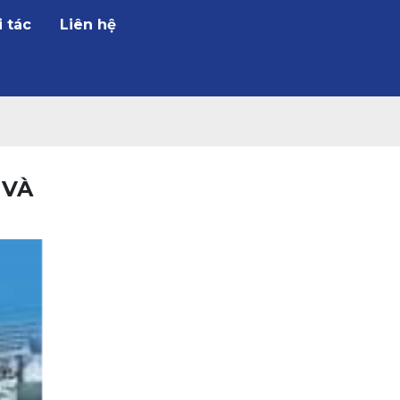
i tác
Liên hệ
 VÀ