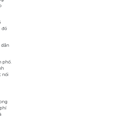
p
ổ
u đó
i dân
h phố.
nh
 nối
rong
phí
à