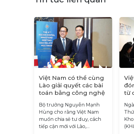
Việt Nam có thể cùng
Việ
Lào giải quyết các bài
đón
toán bằng công nghệ
từ 
ng
Bộ trưởng Nguyễn Mạnh
Ngày
Hùng cho rằng Việt Nam
Thứ
muốn chia sẻ tư duy, cách
Kho
tiếp cận mới với Lào,…
(KH