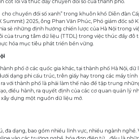
n cốt lõi và thúc đẩy chuyển đổi số của thành phố.
ng cho chuyển đổi số xanh” trong khuôn khổ
Diễn đàn Cấ
DX Summit) 2025, ông Phan Văn Phúc, Phó giám đốc sở 
ia sẻ những định hướng chiến lược của Hà Nội trong vi
 lõi của trung tâm dữ liệu (TTDL) trong việc thúc đẩy đô t
hực hóa mục tiêu phát triển bền vững.
ội
hành phố ở các quốc gia khác, tại thành phố Hà Nội, dữ 
ưới dạng phi cấu trúc, trên giấy hay trong các máy tính
ra với thành phố là phải làm thế nào để tập trung nhữn
ạo, điều hành, ra quyết định của các cơ quan quản lý n
và xây dựng một nguồn dữ liệu mở.
, đa dạng, bao gồm nhiều lĩnh vực, nhiều ngành nghề. V
line vào các trường nghề, hóa đơn điện tử… đều là nhữ