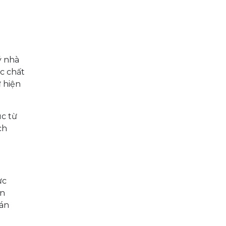
ý nhà
ực chất
ư hiện
úc từ
ch
ực
án
oán