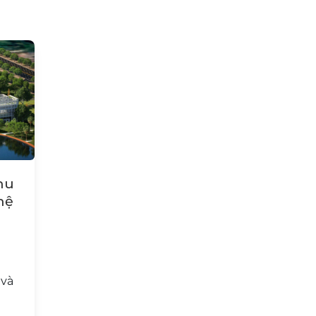
hu
hệ
 và