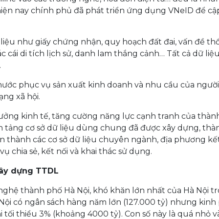
, hiện nay chính phủ đã phát triển ứng dụng VNeID để cậ
liệu như giấy chứng nhận, quy hoạch đất đai, vấn đề th
c cái di tích lịch sử, danh lam thắng cảnh… Tất cả dữ liệ
.
nước phục vụ sản xuất kinh doanh và nhu cầu của ngườ
ạng xã hội.
rưởng kinh tế, tăng cường năng lực cạnh tranh của thàn
ền tảng cơ sở dữ liệu dùng chung đã được xây dựng, thà
n thành các cơ sở dữ liệu chuyên ngành, địa phương kết
vụ chia sẻ, kết nối và khai thác sử dụng.
xây dựng TTDL
ghệ thành phố Hà Nội, khó khăn lớn nhất của Hà Nội t
ội có ngân sách hàng năm lớn (127.000 tỷ) nhưng kinh 
tối thiểu 3% (khoảng 4000 tỷ). Con số này là quá nhỏ v