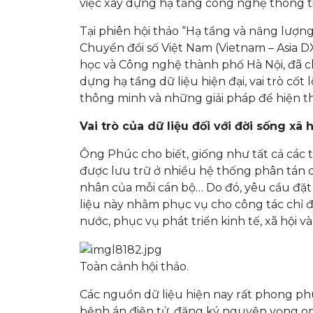
việc xây dựng hạ tầng công nghệ thông ti
Tại phiên hội thảo “Hạ tầng và năng lượ
Chuyển đổi số Việt Nam (Vietnam – Asia 
học và Công nghệ thành phố Hà Nội, đã ch
dựng hạ tầng dữ liệu hiện đại, vai trò cốt
thông minh và những giải pháp để hiện t
Vai trò của dữ liệu đối với đời sống xã h
Ông Phúc cho biết, giống như tất cả các t
được lưu trữ ở nhiều hệ thống phân tán d
nhân của mỗi cán bộ… Do đó, yêu cầu đặt 
liệu này nhằm phục vụ cho công tác chỉ đ
nước, phục vụ phát triển kinh tế, xã hội 
Toàn cảnh hội thảo.
Các nguồn dữ liệu hiện nay rất phong phú
bệnh án điện tử, đăng ký nguyện vọng on