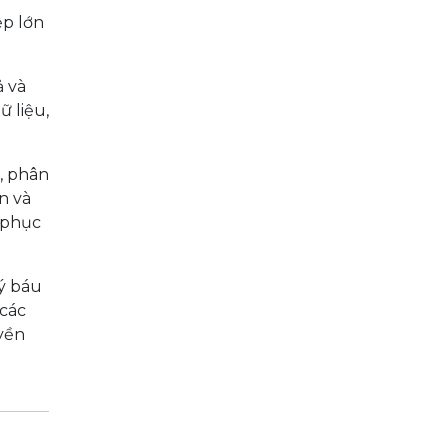
ệp lớn
ả và
ữ liệu,
, phân
ân và
 phục
ý báu
 các
uyền