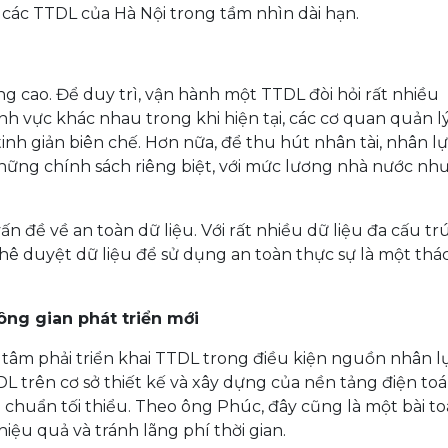
các TTDL của Hà Nội trong tầm nhìn dài hạn.
g cao. Để duy trì, vận hành một TTDL đòi hỏi rất nhiều
nh vực khác nhau trong khi hiện tại, các cơ quan quản l
inh giản biên chế. Hơn nữa, để thu hút nhân tài, nhân l
 những chính sách riêng biệt, với mức lương nhà nước nh
n đề về an toàn dữ liệu. Với rất nhiều dữ liệu đa cấu tr
hê duyệt dữ liệu để sử dụng an toàn thực sự là một thá
ông gian phát triển mới
 tâm phải triển khai TTDL trong điều kiện nguồn nhân l
TDL trên cơ sở thiết kế và xây dựng của nền tảng điện to
chuẩn tối thiểu. Theo ông Phúc, đây cũng là một bài t
iệu quả và tránh lãng phí thời gian.