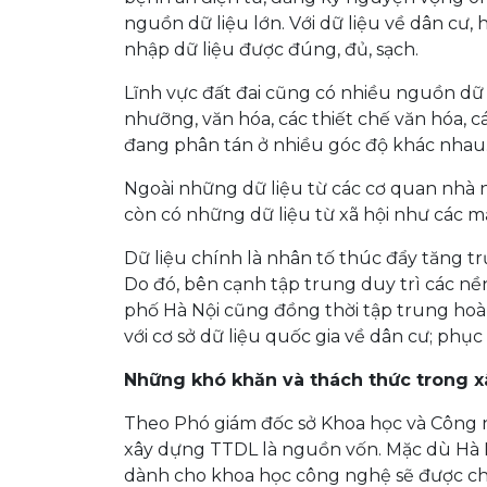
nguồn dữ liệu lớn. Với dữ liệu về dân cư
nhập dữ liệu được đúng, đủ, sạch.
Lĩnh vực đất đai cũng có nhiều nguồn dữ 
nhưỡng, văn hóa, các thiết chế văn hóa, cá
đang phân tán ở nhiều góc độ khác nhau
Ngoài những dữ liệu từ các cơ quan nhà 
còn có những dữ liệu từ xã hội như các m
Dữ liệu chính là nhân tố thúc đẩy tăng t
Do đó, bên cạnh tập trung duy trì các n
phố Hà Nội cũng đồng thời tập trung hoà
với cơ sở dữ liệu quốc gia về dân cư; phục 
Những khó khăn và thách thức trong 
Theo Phó giám đốc sở Khoa học và Công n
xây dựng TTDL là nguồn vốn. Mặc dù Hà N
dành cho khoa học công nghệ sẽ được chi 