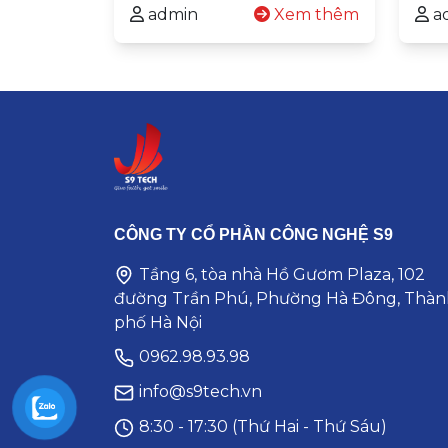
admin
Xem thêm
a
CÔNG TY CỔ PHẦN CÔNG NGHỆ S9
Tầng 6, tòa nhà Hồ Gươm Plaza, 102
đường Trần Phú, Phường Hà Đông, Thàn
phố Hà Nội
0962.98.93.98
info@s9tech.vn
8:30 - 17:30 (Thứ Hai - Thứ Sáu)